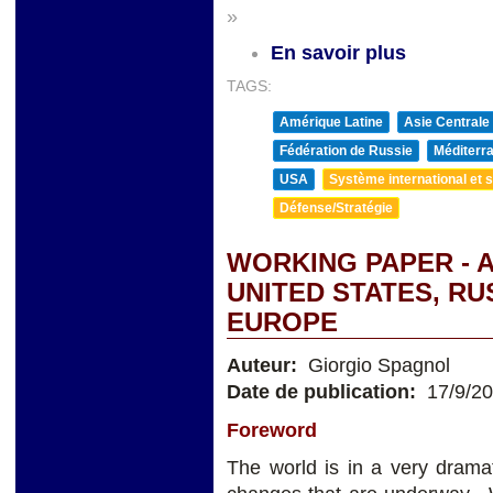
»
En savoir plus
TAGS:
Amérique Latine
Asie Centrale
Fédération de Russie
Méditerra
USA
Système international et st
Défense/Stratégie
WORKING PAPER - 
UNITED STATES, RUSS
EUROPE
Auteur:
Giorgio Spagnol
Date de publication:
17/9/2
Foreword
The world is in a very dramat