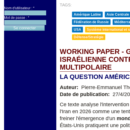
TAGS:
Nom d'utilisateur :
*
Amérique Latine
Asie Centrale
Mot de passe :
*
Fédération de Russie
Méditerra
USA
Système international et st
Défense/Stratégie
WORKING PAPER - 
ISRAÉLIENNE CONT
MULTIPOLAIRE
LA QUESTION AMÉRIC
Auteur:
Pierre-Emmanuel T
Date de publication:
27/4/2
Ce texte analyse l'intervention
l'Iran en 2026 comme une ten
freiner l'émergence d'un
mond
États-Unis pratiquent une poli