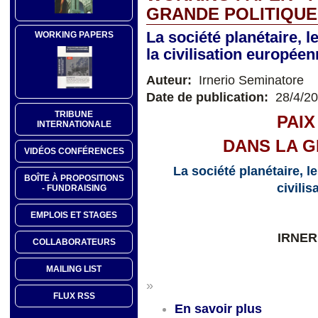
GRANDE POLITIQUE
La société planétaire, le
WORKING PAPERS
la civilisation europée
Auteur:
Irnerio Seminatore
Date de publication:
28/4/2
TRIBUNE
PAIX
INTERNATIONALE
DANS LA G
VIDÉOS CONFÉRENCES
La société planétaire, le
BOÎTE À PROPOSITIONS
civili
- FUNDRAISING
EMPLOIS ET STAGES
IRNER
COLLABORATEURS
MAILING LIST
»
FLUX RSS
En savoir plus