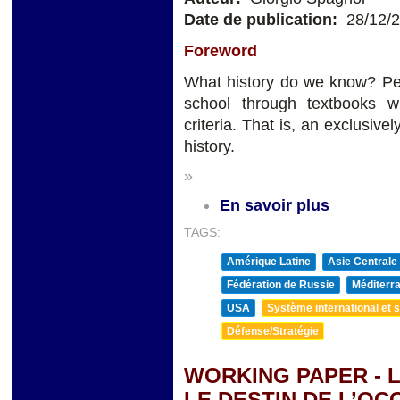
Date de publication:
28/12/
Foreword
What history do we know? Per
school through textbooks wr
criteria. That is, an exclusiv
history.
»
En savoir plus
TAGS:
Amérique Latine
Asie Centrale
Fédération de Russie
Méditerra
USA
Système international et st
Défense/Stratégie
WORKING PAPER - L
LE DESTIN DE L’OCC