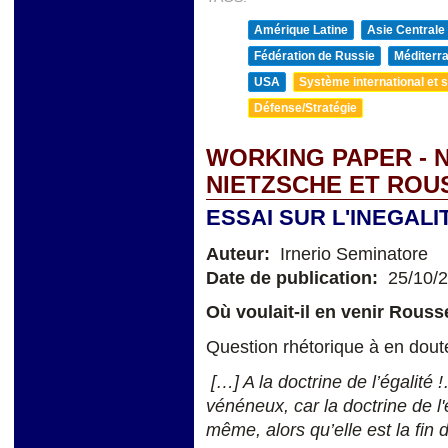
Amérique Latine
Asie Centrale
Fédération de Russie
Méditerra
USA
Système international et st
Défense/Stratégie
WORKING PAPER - 
NIETZSCHE ET ROU
ESSAI SUR L'INEGAL
Auteur:
Irnerio Seminatore
Date de publication:
25/10/
Où voulait-il en venir Rousse
Question rhétorique à en doute
[…] A la doctrine de l’égalité 
vénéneux, car la doctrine de l'
même, alors qu’elle est la fin 