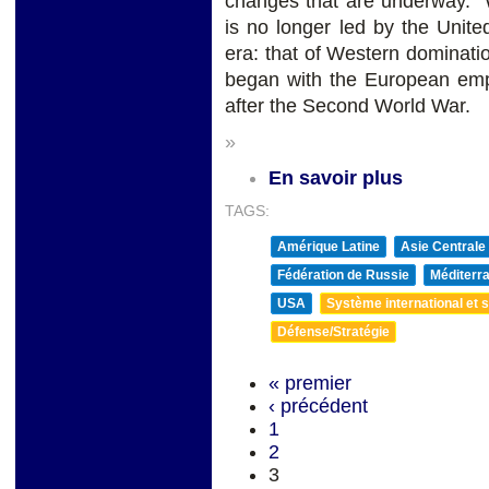
changes that are underway. W
is no longer led by the Unite
era: that of Western dominati
began with the European emp
after the Second World War.
»
En savoir plus
TAGS:
Amérique Latine
Asie Centrale
Fédération de Russie
Méditerra
USA
Système international et st
Défense/Stratégie
« premier
‹ précédent
1
2
3