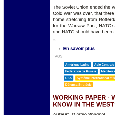
The Soviet Union ended the W
Cold War was over, that the
home stretching from Rotterd
for the Warsaw Pact, NATO's S
and NATO should have been di
»
En savoir plus
TAGS:
Amérique Latine
Asie Centrale
Fédération de Russie
Méditerra
USA
Système international et st
Défense/Stratégie
WORKING PAPER - 
KNOW IN THE WEST
Auteur:
Giorgio Spagnol