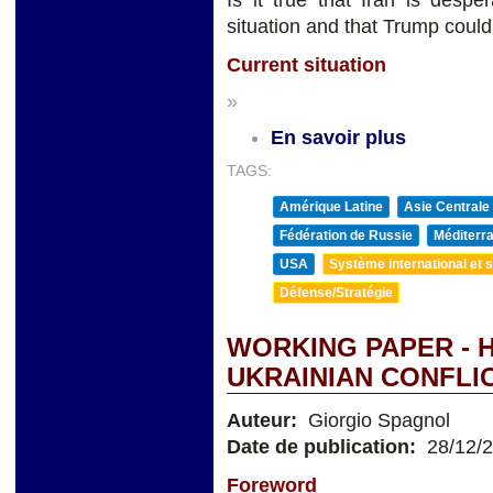
Is it true that Iran is despe
situation and that Trump could
Current situation
»
En savoir plus
TAGS:
Amérique Latine
Asie Centrale
Fédération de Russie
Méditerra
USA
Système international et st
Défense/Stratégie
WORKING PAPER - 
UKRAINIAN CONFLI
Auteur:
Giorgio Spagnol
Date de publication:
28/12/
Foreword