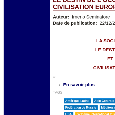
CIVILISATION EUR
Auteur:
Irnerio Seminatore
Date de publication:
22/12/
LA SOCI
LE DEST
ET 
CIVILIS
»
En savoir plus
TAGS:
Amérique Latine
Asie Centrale
Fédération de Russie
Méditerra
USA
Système international et st