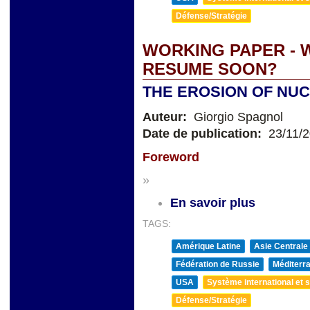
Défense/Stratégie
WORKING PAPER - 
RESUME SOON?
THE EROSION OF NU
Auteur:
Giorgio Spagnol
Date de publication:
23/11/
Foreword
»
En savoir plus
TAGS:
Amérique Latine
Asie Centrale
Fédération de Russie
Méditerra
USA
Système international et st
Défense/Stratégie