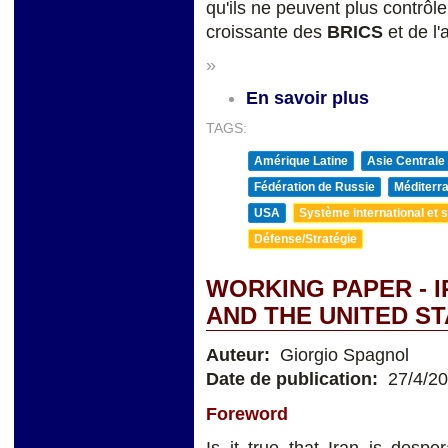
qu'ils ne peuvent plus contrôle
croissante des
BRICS
et de l'
»
En savoir plus
TAGS:
Amérique Latine
Asie Centrale
Fédération de Russie
Méditerra
USA
Système international et st
Défense/Stratégie
WORKING PAPER - I
AND THE UNITED S
Auteur:
Giorgio Spagnol
Date de publication:
27/4/2
Foreword