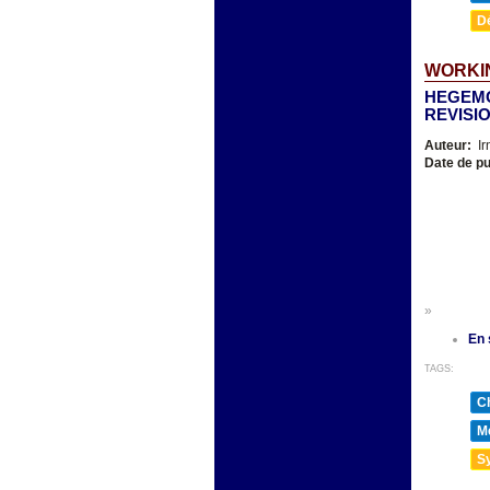
D
WORKIN
HEGEMO
REVISI
Auteur:
Ir
Date de pu
»
En 
TAGS:
Ch
Mé
Sy