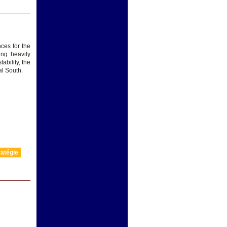
ces for the
ing heavily
ability, the
al South.
atégie