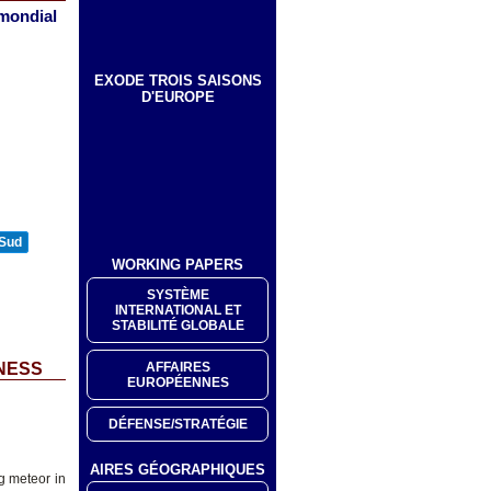
 mondial
EXODE TROIS SAISONS
D'EUROPE
 Sud
WORKING PAPERS
SYSTÈME
INTERNATIONAL ET
STABILITÉ GLOBALE
AFFAIRES
NESS
EUROPÉENNES
DÉFENSE/STRATÉGIE
AIRES GÉOGRAPHIQUES
g meteor in