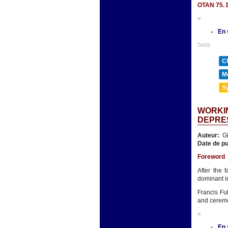
OTAN 75. D
»
En 
TAGS:
Ch
Mé
Sy
WORKIN
DEPRE
Auteur:
Gi
Date de pu
Foreword
After the 
dominant in
Francis Fu
and ceremo
»
En 