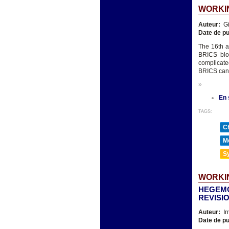
WORKIN
Auteur:
Gi
Date de pu
The 16th a
BRICS bloc
complicated
BRICS can b
»
En 
TAGS:
Ch
Mé
Sy
WORKIN
HEGEMO
REVISI
Auteur:
Ir
Date de pu