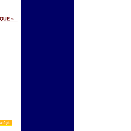
QUE »
atégie