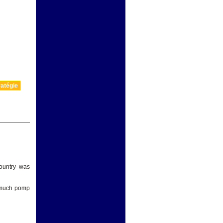
atégie
country was
h much pomp