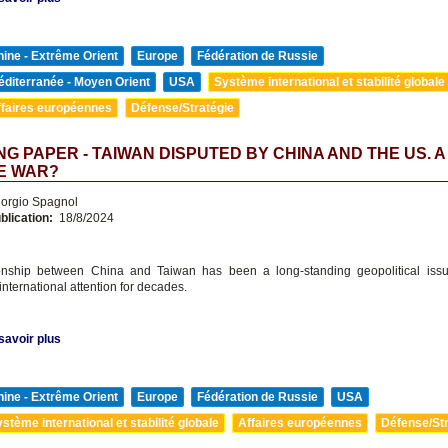
ine - Extrême Orient
Europe
Fédération de Russie
diterranée - Moyen Orient
USA
Système international et stabilité globale
ffaires européennes
Défense/Stratégie
G PAPER - TAIWAN DISPUTED BY CHINA AND THE US. A
E WAR?
orgio Spagnol
blication:
18/8/2024
ionship between China and Taiwan has been a long-standing geopolitical issu
international attention for decades.
savoir plus
ine - Extrême Orient
Europe
Fédération de Russie
USA
stème international et stabilité globale
Affaires européennes
Défense/Str