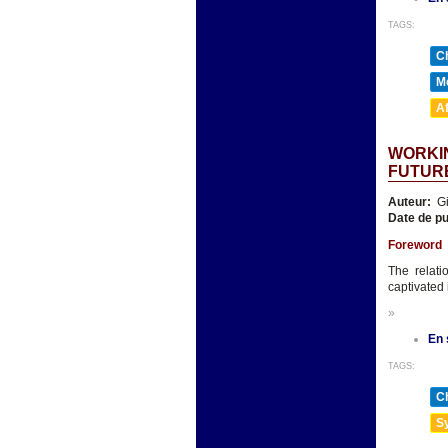
TAGS:
Ch
Mé
A
WORKIN
FUTUR
Auteur:
Gi
Date de pu
Foreword
The relat
captivated 
»
En 
TAGS:
Ch
Sy