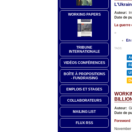
L'Ukrain
Auteur:
Ir
WORKING PAPERS
Date de pu
La guerre é
»
En 
TRIBUNE
TAGS:
INTERNATIONALE
A
VIDÉOS CONFÉRENCES
F
U
BOÎTE À PROPOSITIONS
- FUNDRAISING
D
EMPLOIS ET STAGES
WORKIN
BILLIO
COLLABORATEURS
Auteur:
Gi
MAILING LIST
Date de pu
Foreword
FLUX RSS
November 5