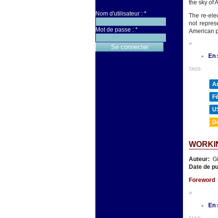
the sky of 
Nom d'utilisateur :
*
The re-ele
not repres
Mot de passe :
*
American p
»
En 
TAGS:
A
F
U
D
WORKIN
Auteur:
Gi
Date de pu
Foreword
»
En 