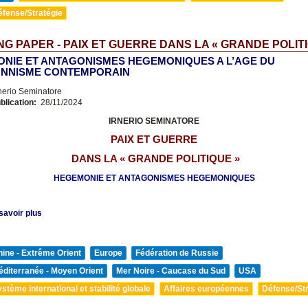
éfense/Stratégie
G PAPER - PAIX ET GUERRE DANS LA « GRANDE POLITI
NIE ET ANTAGONISMES HEGEMONIQUES A L’AGE DU
ONNISME CONTEMPORAIN
nerio Seminatore
blication:
28/11/2024
IRNERIO SEMINATORE
PAIX ET GUERRE
DANS LA « GRANDE
POLITIQUE »
HEGEMONIE ET ANTAGONISMES HEGEMONIQUES
savoir plus
ine - Extrême Orient
Europe
Fédération de Russie
diterranée - Moyen Orient
Mer Noire - Caucase du Sud
USA
stème international et stabilité globale
Affaires européennes
Défense/Str