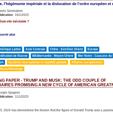
e, l'hégémonie impériale et la dislocation de l'ordre européen et
nerio Seminatore
blication:
16/1/2025
tait-elle inévitable ?
savoir plus
mérique Latine
Asie Centrale
Chine - Extrême Orient
Europe
édération de Russie
Méditerranée - Moyen Orient
Mer Noire - Caucase du
SA
Système international et stabilité globale
Affaires européennes
éfense/Stratégie
G PAPER - TRUMP AND MUSK: THE ODD COUPLE OF
NAIRES PROMISING A NEW CYCLE OF AMERICAN GREAT
orgio Spagnol
blication:
11/1/2025
, 2024 has demolished the illusion that the figure of Donald Trump was a passin