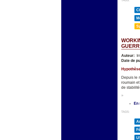
TAGS:
Ch
Mé
Sy
WORKIN
GUERR
Auteur:
Ir
Date de pu
Hypothèse 
Depuis le 
roumain et
de stabilit
»
En 
TAGS:
A
F
U