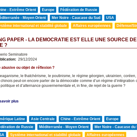
ine - Extrême Orient
Europe
Fédération de Russie
diterranée - Moyen Orient
Mer Noire - Caucase du Sud
USA
stème international et stabilité globale
Affaires européennes
Défense/Str
G PAPER - LA DEMOCRATIE EST ELLE UNE SOURCE DE
E ?
nerio Seminatore
blication:
29/12/2024
abusive ou objet de réflexion ?
reaganisme, le thatchérisme, le poutinisme, le régime géorgien, ukrainien, coréen, 
 chinois peut-on encore parler de la démocratie comme d’un régime d’intégration de
é politique et d’alternance gouvernementale et, in fine, de rejet de la guerre ?
savoir plus
mérique Latine
Asie Centrale
Chine - Extrême Orient
Europe
édération de Russie
Méditerranée - Moyen Orient
Mer Noire - Caucase du
SA
Système international et stabilité globale
Affaires européennes