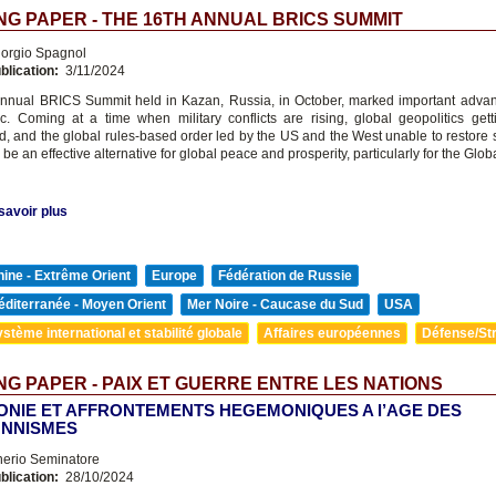
G PAPER - THE 16TH ANNUAL BRICS SUMMIT
orgio Spagnol
blication:
3/11/2024
nnual BRICS Summit held in Kazan, Russia, in October, marked important advan
. Coming at a time when military conflicts are rising, global geopolitics gett
, and the global rules-based order led by the US and the West unable to restore st
e an effective alternative for global peace and prosperity, particularly for the Glob
savoir plus
ine - Extrême Orient
Europe
Fédération de Russie
diterranée - Moyen Orient
Mer Noire - Caucase du Sud
USA
stème international et stabilité globale
Affaires européennes
Défense/Str
G PAPER - PAIX ET GUERRE ENTRE LES NATIONS
NIE ET AFFRONTEMENTS HEGEMONIQUES A l’AGE DES
ONNISMES
nerio Seminatore
blication:
28/10/2024