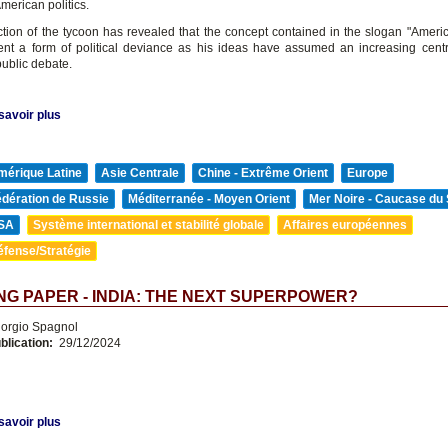
American politics.
ction of the tycoon has revealed that the concept contained in the slogan "America
ent a form of political deviance as his ideas have assumed an increasing centra
ublic debate.
savoir plus
mérique Latine
Asie Centrale
Chine - Extrême Orient
Europe
édération de Russie
Méditerranée - Moyen Orient
Mer Noire - Caucase du
SA
Système international et stabilité globale
Affaires européennes
éfense/Stratégie
G PAPER - INDIA: THE NEXT SUPERPOWER?
orgio Spagnol
blication:
29/12/2024
savoir plus