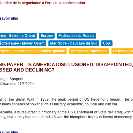
e l'ère de la négociation à l'ère de la confrontation
savoir plus
ine - Extrême Orient
Europe
Fédération de Russie
diterranée - Moyen Orient
Mer Noire - Caucase du Sud
USA
stème international et stabilité globale
Affaires européennes
Défense/Str
G PAPER - IS AMERICA DISILLUSIONED, DISAPPOINTED,
SSED AND DECLINING?
orgio Spagnol
blication:
21/8/2024
fall of the Berlin Wall in 1989, the peak period of US hegemony began. The 
 many spheres of power such as military, economic, political and cultural.
kuyama, a bureaucratic functionary at the US Department of State declared, wit
ny, that history had ended and US was the triumphant trophy of liberal democracy.
savoir plus