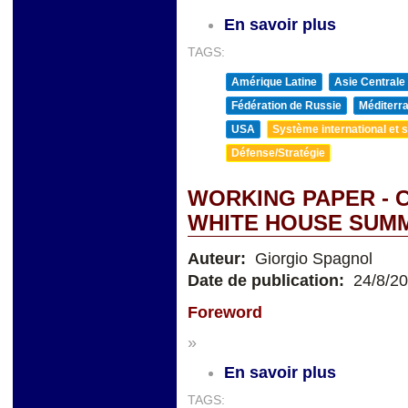
En savoir plus
TAGS:
Amérique Latine
Asie Centrale
Fédération de Russie
Méditerra
USA
Système international et st
Défense/Stratégie
WORKING PAPER - 
WHITE HOUSE SUMMI
Auteur:
Giorgio Spagnol
Date de publication:
24/8/2
Foreword
»
En savoir plus
TAGS: