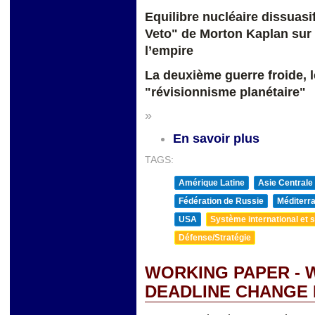
Equilibre nucléaire dissuasif
Veto" de Morton Kaplan sur 
l’empire
La deuxième guerre froide, l
"révisionnisme planétaire"
»
En savoir plus
TAGS:
Amérique Latine
Asie Centrale
Fédération de Russie
Méditerra
USA
Système international et st
Défense/Stratégie
WORKING PAPER - W
DEADLINE CHANGE 