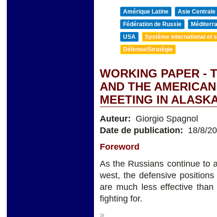
Amérique Latine
Asie Centrale
Fédération de Russie
Méditerra
USA
Système international et st
Défense/Stratégie
WORKING PAPER - 
AND THE AMERICAN
MEETING IN ALASK
Auteur:
Giorgio Spagnol
Date de publication:
18/8/2
Foreword
As the Russians continue to a
west, the defensive positions 
are much less effective than
fighting for.
»