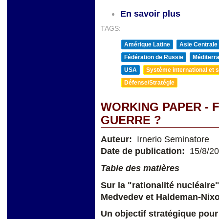
En savoir plus
TAGS:
Amérique Latine
Asie Centrale
Fédération de Russie
Méditerra
USA
Système international et st
Défense/Stratégie
WORKING PAPER - F
GUERRE ?
Auteur:
Irnerio Seminatore
Date de publication:
15/8/2
Table des matières
Sur la "rationalité nucléaire
Medvedev et Haldeman-Ni
Un objectif stratégique pour