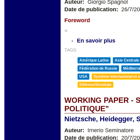
Auteur:
Giorgio Spagnol
Date de publication:
26/7/2
Foreword
»
En savoir plus
TAGS:
Amérique Latine
Asie Centrale
Fédération de Russie
Méditerra
USA
Système international et st
Défense/Stratégie
WORKING PAPER - 
POLITIQUE"
Nietzsche, Heidegger, S
Auteur:
Irnerio Seminatore
Date de publication:
20/7/2