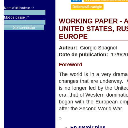
Défense/Stratégie
Nom d'utilisateur :
*
Mot de passe :
*
WORKING PAPER - 
UNITED STATES, RUSS
EUROPE
Auteur:
Giorgio Spagnol
Date de publication:
17/9/2
Foreword
The world is in a very dramat
changes that are underway. W
is no longer led by the Unite
era: that of Western dominati
began with the European emp
after the Second World War.
»
En savoir plus