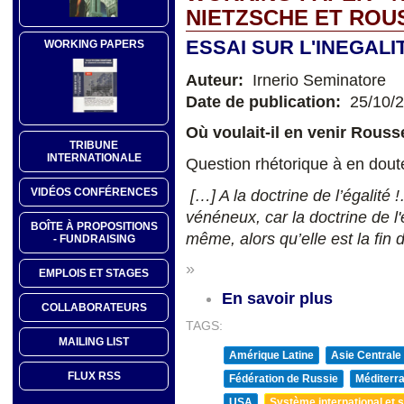
NIETZSCHE ET ROU
ESSAI SUR L'INEGAL
WORKING PAPERS
Auteur:
Irnerio Seminatore
Date de publication:
25/10/
Où voulait-il en venir Rousse
TRIBUNE
INTERNATIONALE
Question rhétorique à en doute
VIDÉOS CONFÉRENCES
[…] A la doctrine de l’égalité 
vénéneux, car la doctrine de l'
BOÎTE À PROPOSITIONS
même, alors qu’elle est la fin 
- FUNDRAISING
»
EMPLOIS ET STAGES
En savoir plus
COLLABORATEURS
TAGS:
MAILING LIST
Amérique Latine
Asie Centrale
FLUX RSS
Fédération de Russie
Méditerra
USA
Système international et st