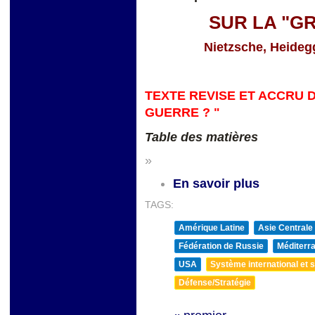
SUR LA "G
Nietzsche, Heidegg
TEXTE REVISE ET ACCRU D
GUERRE ? "
Table des matières
»
En savoir plus
TAGS:
Amérique Latine
Asie Centrale
Fédération de Russie
Méditerra
USA
Système international et st
Défense/Stratégie