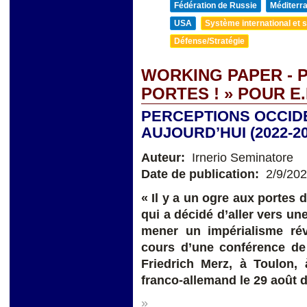
Fédération de Russie
Méditerra
USA
Système international et st
Défense/Stratégie
WORKING PAPER - P
PORTES ! » POUR 
PERCEPTIONS OCCIDE
AUJOURD’HUI (2022-20
Auteur:
Irnerio Seminatore
Date de publication:
2/9/20
« Il y a un ogre aux portes 
qui a décidé d’aller vers une
mener un impérialisme rév
cours d’une conférence de
Friedrich Merz, à Toulon, 
franco-allemand le 29 août d
»