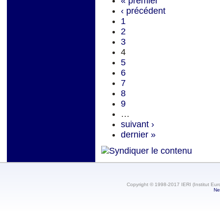
« premier
‹ précédent
1
2
3
4
5
6
7
8
9
…
suivant ›
dernier »
Copyright © 1998-2017 IERI (Institut Eur
Ne