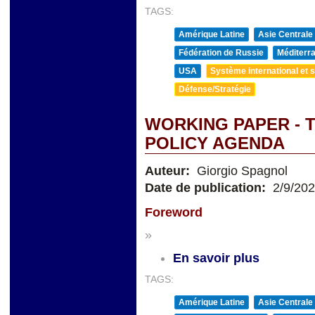
TAGS:
Amérique Latine
Asie Centrale
Fédération de Russie
Méditerra
USA
Système international et st
Défense/Stratégie
WORKING PAPER - 
POLICY AGENDA
Auteur:
Giorgio Spagnol
Date de publication:
2/9/20
Foreword
»
En savoir plus
TAGS:
Amérique Latine
Asie Centrale