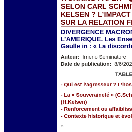
SELON CARL SCHMI
KELSEN ? L’IMPACT
SUR LA RELATION 
DIVERGENCE MACRON
L’AMERIQUE. Les Ensei
Gaulle in : « La discor
Auteur:
Irnerio Seminatore
Date de publication:
8/6/20
TABLE
- Qui est l’agresseur ? L’hosti
- La « Souveraineté » (C.Sc
(H.Kelsen)
- Renforcement ou affaiblis
- Contexte historique et évo
»