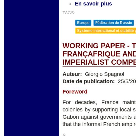
En savoir plus
TAGS:
Europe
Fédération de Russie
Système international et stabilité 
WORKING PAPER - 
FRANÇAFRIQUE AND
IMPERIALIST COMP
Auteur:
Giorgio Spagnol
Date de publication:
25/5/2
Foreword
For decades, France mainta
colonies by supporting local
Gabon against governments ac
that the informal French empire
»