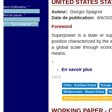
UNITED STATES ST
Nom d'utilisateur :
*
Auteur:
Giorgio Spagnol
Mot de passe :
*
Date de publication:
8/6/20
Foreword
Superpower is a state or sup
position characterized by the a
a global scale through econom
means.
»
En savoir plus
TAGS:
Chine - Extrême Orient
Europe
Méditerranée - Moyen Orient
Me
Système international et stabilité 
WORKING PAPER - Q