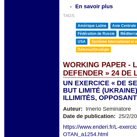
En savoir plus
TAGS:
Amérique Latine
Asie Centrale
Fédération de Russie
Méditerra
USA
Système international et st
Défense/Stratégie
WORKING PAPER - 
DEFENDER » 24 DE 
UN EXERCICE « DE S
BUT LIMITÉ (UKRAIN
ILLIMITÉS, OPPOSAN
Auteur:
Irnerio Seminatore
Date de publication:
25/2/2
https://www.enderi.fr/L-exerci
OTAN_a1254.html