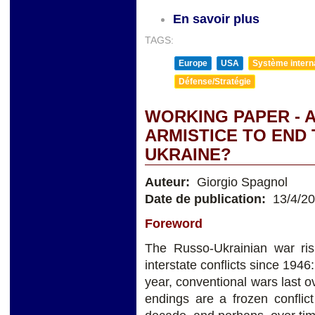
En savoir plus
TAGS:
Europe
USA
Système internat
Défense/Stratégie
WORKING PAPER - 
ARMISTICE TO END 
UKRAINE?
Auteur:
Giorgio Spagnol
Date de publication:
13/4/2
Foreword
The Russo-Ukrainian war risk
interstate conflicts since 1946:
year, conventional wars last 
endings are a frozen conflict