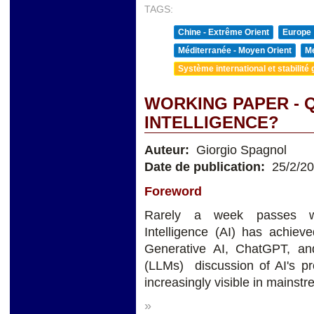
TAGS:
Chine - Extrême Orient
Europe
Méditerranée - Moyen Orient
Me
Système international et stabilité 
WORKING PAPER - Q
INTELLIGENCE?
Auteur:
Giorgio Spagnol
Date de publication:
25/2/2
Foreword
Rarely a week passes wit
Intelligence (AI) has achieve
Generative AI, ChatGPT, a
(LLMs) discussion of AI's pro
increasingly visible in mainst
»