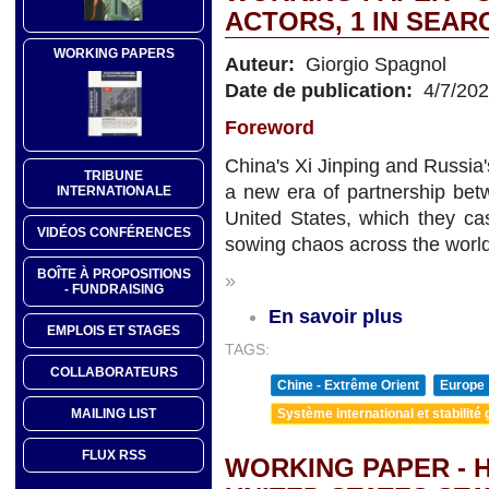
ACTORS, 1 IN SEAR
WORKING PAPERS
Auteur:
Giorgio Spagnol
Date de publication:
4/7/20
Foreword
China's Xi Jinping and Russia
TRIBUNE
a new era of partnership bet
INTERNATIONALE
United States, which they c
VIDÉOS CONFÉRENCES
sowing chaos across the world
BOÎTE À PROPOSITIONS
»
- FUNDRAISING
En savoir plus
EMPLOIS ET STAGES
TAGS:
COLLABORATEURS
Chine - Extrême Orient
Europe
Système international et stabilité 
MAILING LIST
FLUX RSS
WORKING PAPER - 