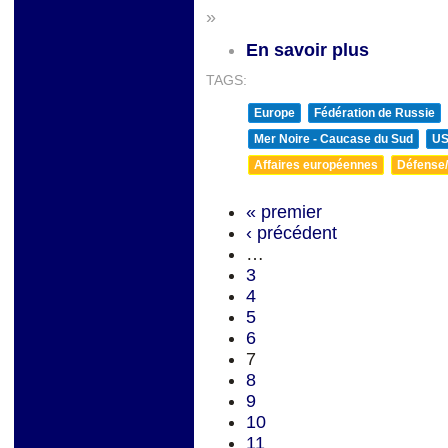
»
En savoir plus
TAGS:
Europe
Fédération de Russie
Mer Noire - Caucase du Sud
U
Affaires européennes
Défense/
« premier
‹ précédent
…
3
4
5
6
7
8
9
10
11