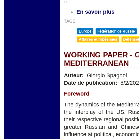
»
En savoir plus
TAGS:
Europe
Fédération de Russie
Affaires européennes
Défense/
WORKING PAPER - 
MEDITERRANEAN
Auteur:
Giorgio Spagnol
Date de publication:
5/2/20
Foreword
The dynamics of the Mediterra
the interplay of the US, Rus
their respective regional pos
greater Russian and Chines
influence at political, economic