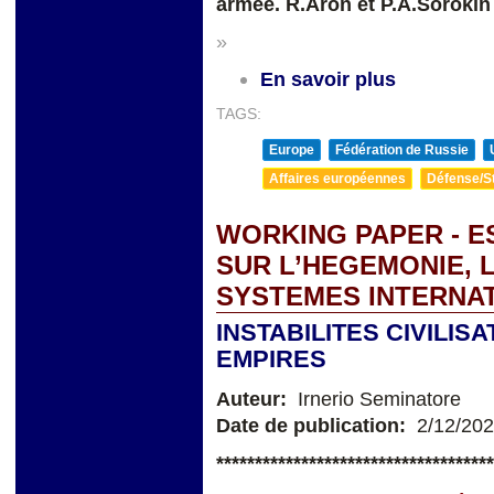
armée. R.Aron et P.A.Sorokin
»
En savoir plus
TAGS:
Europe
Fédération de Russie
Affaires européennes
Défense/St
WORKING PAPER - E
SUR L’HEGEMONIE, 
SYSTEMES INTERNA
INSTABILITES CIVILI
EMPIRES
Auteur:
Irnerio Seminatore
Date de publication:
2/12/20
**
**********************************