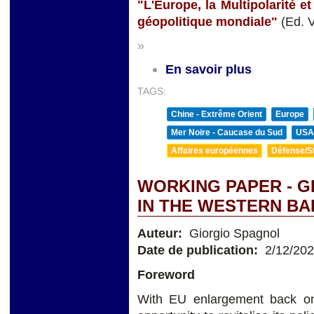
"L'Europe, la Multipolarité e
géopolitique mondiale"
(Ed. 
»
En savoir plus
TAGS:
Chine - Extrême Orient
Europe
Mer Noire - Caucase du Sud
USA
Affaires européennes
Défense/St
WORKING PAPER - G
IN THE WESTERN B
Auteur:
Giorgio Spagnol
Date de publication:
2/12/20
Foreword
With EU enlargement back on