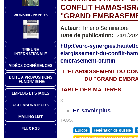
CONFLIT HAMAS-IS
"GRAND EMBRASEME
WORKING PAPERS
Auteur:
Irnerio Seminatore
Date de publication:
24/1/20
http://euro-synergies.hautetf
TRIBUNE
elargissement-du-conflit-ha
INTERNATIONALE
embrasement-or.html
VIDÉOS CONFÉRENCES
L'ELARGISSEMENT DU CO
BOÎTE À PROPOSITIONS
DU "GRAND EMBRA
- FUNDRAISING
TABLE DES MATIÈRES
EMPLOIS ET STAGES
»
COLLABORATEURS
En savoir plus
MAILING LIST
TAGS:
FLUX RSS
Europe
Fédération de Russie