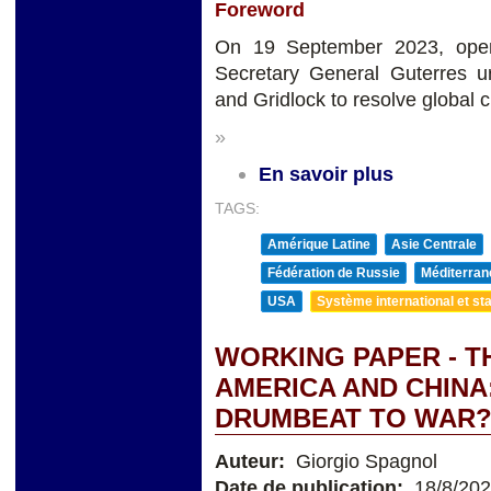
Foreword
On 19 September 2023, open
Secretary General Guterres 
and Gridlock to resolve global c
»
En savoir plus
TAGS:
Amérique Latine
Asie Centrale
Fédération de Russie
Méditerran
USA
Système international et sta
WORKING PAPER - T
AMERICA AND CHINA
DRUMBEAT TO WAR
Auteur:
Giorgio Spagnol
Date de publication:
18/8/20