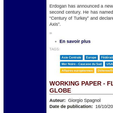
Erdogan has announced a new pe
second century. He has named t
“Century of Turkey” and declare
Axis”.
»
En savoir plus
TAGS:
Asie Centrale
Europe
Fédérat
Mer Noire - Caucase du Sud
USA
Affaires européennes
Défense/St
WORKING PAPER - F
GLOBE
Auteur:
Giorgio Spagnol
Date de publication:
16/10/2