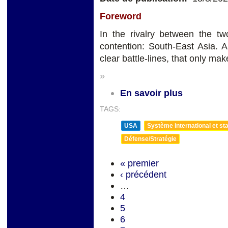
Foreword
In the rivalry between the t
contention: South-East Asia. 
clear battle-lines, that only m
»
En savoir plus
TAGS:
USA
Système international et sta
Défense/Stratégie
« premier
‹ précédent
…
4
5
6