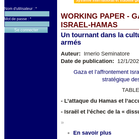
Système international et stabilité gl
Nom d'utilisateur :
*
WORKING PAPER - G
Mot de passe :
*
ISRAEL-HAMAS
Un tournant dans la cult
armés
Auteur:
Irnerio Seminatore
Date de publication:
12/1/20
Gaza et l’affrontement Isr
stratégique des
TABLE
- L’attaque du Hamas et l’ac
- Israël et l’échec de la « di
»
En savoir plus