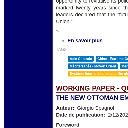
opportunity to revitalise its p
marked twenty years since t
leaders declared that the “fut
Union.”
»
En savoir plus
TAGS:
Asie Centrale
Chine - Extrême Or
Méditerranée - Moyen Orient
Mer
Système international et stabilité gl
WORKING PAPER - Q
THE NEW OTTOMAN E
Auteur:
Giorgio Spagnol
Date de publication:
2/12/20
Foreword