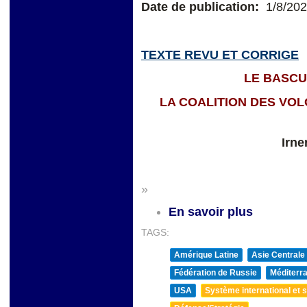
Date de publication:
1/8/20
TEXTE REVU ET CORRIGE
LE BASC
LA COALITION DES VOL
Irne
»
En savoir plus
TAGS:
Amérique Latine
Asie Centrale
Fédération de Russie
Méditerra
USA
Système international et st