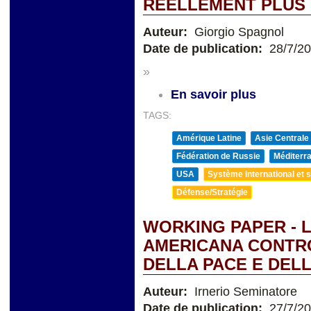
RÉELLEMENT PLUS 
Auteur:
Giorgio Spagnol
Date de publication:
28/7/2
»
En savoir plus
TAGS:
Amérique Latine
Asie Centrale
Fédération de Russie
Méditerra
USA
Système international et st
Défense/Stratégie
WORKING PAPER - 
AMERICANA CONTRO 
DELLA PACE E DEL
Auteur:
Irnerio Seminatore
Date de publication:
27/7/2