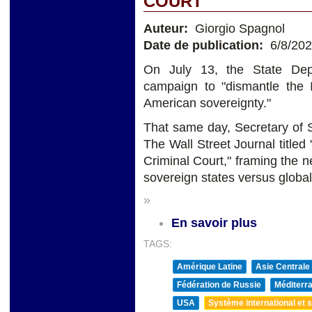
COURT
Auteur:
Giorgio Spagnol
Date de publication:
6/8/20
On July 13, the State Depa
campaign to "dismantle the I
American sovereignty."
That same day, Secretary of S
The Wall Street Journal titled
Criminal Court," framing the n
sovereign states versus global
»
En savoir plus
TAGS:
Amérique Latine
Asie Centrale
Fédération de Russie
Méditerra
USA
Système international et st