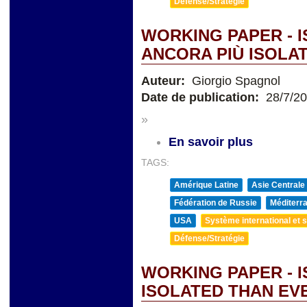
Défense/Stratégie
WORKING PAPER - 
ANCORA PIÙ ISOLAT
Auteur:
Giorgio Spagnol
Date de publication:
28/7/2
»
En savoir plus
TAGS:
Amérique Latine
Asie Centrale
Fédération de Russie
Méditerra
USA
Système international et st
Défense/Stratégie
WORKING PAPER - 
ISOLATED THAN EV