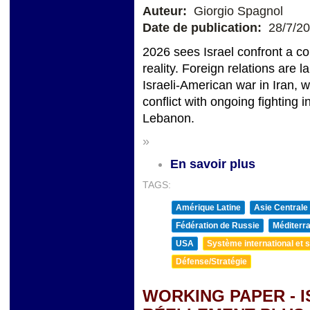
Auteur:
Giorgio Spagnol
Date de publication:
28/7/2
2026 sees Israel confront a c
reality. Foreign relations are 
Israeli-American war in Iran, 
conflict with ongoing fighting
Lebanon.
»
En savoir plus
TAGS:
Amérique Latine
Asie Centrale
Fédération de Russie
Méditerra
USA
Système international et st
Défense/Stratégie
WORKING PAPER - I