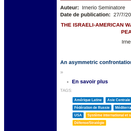
Auteur:
Irnerio Seminatore
Date de publication:
27/7/2
THE ISRAELI-AMERICAN W
PE
Irn
An asymmetric confrontatio
»
En savoir plus
TAGS:
Amérique Latine
Asie Centrale
Fédération de Russie
Méditerra
USA
Système international et st
Défense/Stratégie