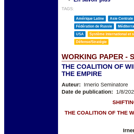
TAGS:
Amérique Latine
Asie Centrale
Fédération de Russie
Méditerra
USA
Système international et st
Défense/Stratégie
WORKING PAPER - 
THE COALITION OF W
THE EMPIRE
Auteur:
Irnerio Seminatore
Date de publication:
1/8/20
SHIFTI
THE COALITION OF THE W
Irne