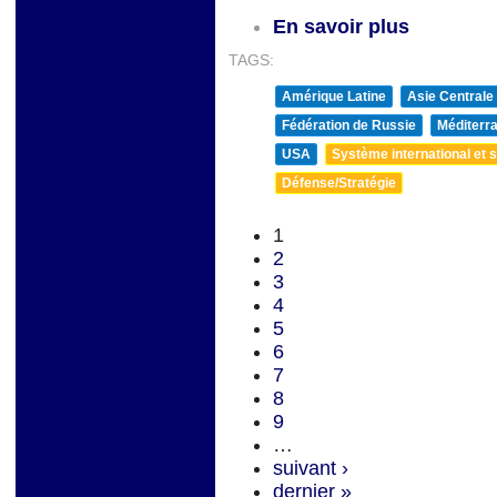
En savoir plus
TAGS:
Amérique Latine
Asie Centrale
Fédération de Russie
Méditerra
USA
Système international et st
Défense/Stratégie
1
2
3
4
5
6
7
8
9
…
suivant ›
dernier »