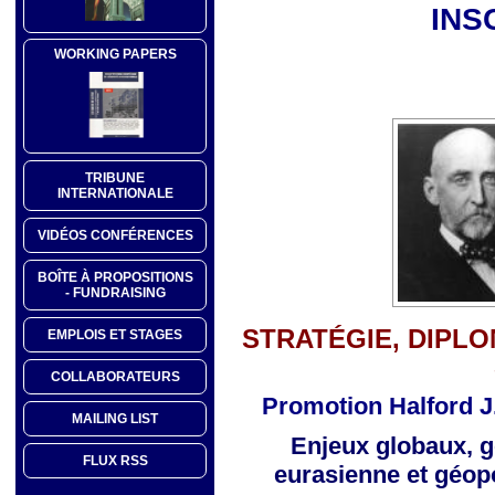
INS
WORKING PAPERS
TRIBUNE
INTERNATIONALE
VIDÉOS CONFÉRENCES
BOÎTE À PROPOSITIONS
- FUNDRAISING
STRATÉGIE, DIPLO
EMPLOIS ET STAGES
COLLABORATEURS
Promotion Halford J
MAILING LIST
Enjeux globaux, g
FLUX RSS
eurasienne
et géop