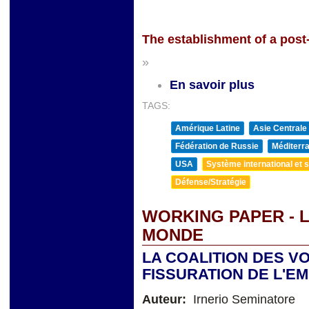
The establishment of a pos
»
En savoir plus
TAGS:
Amérique Latine
Asie Centrale
Fédération de Russie
Méditerra
USA
Système international et st
Défense/Stratégie
WORKING PAPER - 
MONDE
LA COALITION DES V
FISSURATION DE L'E
Auteur:
Irnerio Seminatore