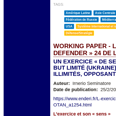
TAGS:
Amérique Latine
Asie Centrale
Fédération de Russie
Méditerra
USA
Système international et st
Défense/Stratégie
WORKING PAPER - 
DEFENDER » 24 DE 
UN EXERCICE « DE S
BUT LIMITÉ (UKRAIN
ILLIMITÉS, OPPOSAN
Auteur:
Irnerio Seminatore
Date de publication:
25/2/2
https://www.enderi.fr/L-exerci
OTAN_a1254.html
L’exercice et son
«
sens »