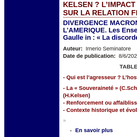
KELSEN ? L’IMPACT
SUR LA RELATION 
DIVERGENCE MACRON
L’AMERIQUE. Les Ensei
Gaulle in : « La discor
Auteur:
Irnerio Seminatore
Date de publication:
8/6/20
TABLE
- Qui est l’agresseur ? L’hosti
- La « Souveraineté » (C.Sc
(H.Kelsen)
- Renforcement ou affaiblis
- Contexte historique et évo
»
En savoir plus