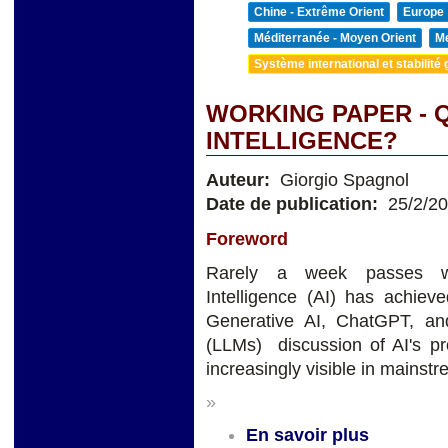
Chine - Extrême Orient
Europe
Méditerranée - Moyen Orient
Me
Système international et stabilité 
WORKING PAPER - Q
INTELLIGENCE?
Auteur:
Giorgio Spagnol
Date de publication:
25/2/2
Foreword
Rarely a week passes wit
Intelligence (AI) has achieve
Generative AI, ChatGPT, a
(LLMs) discussion of AI's pro
increasingly visible in mainst
»
En savoir plus