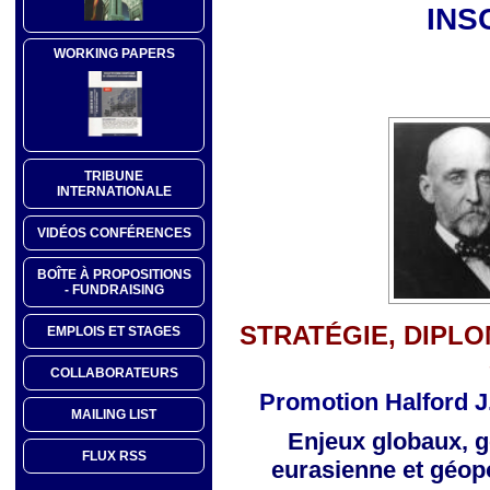
INS
WORKING PAPERS
TRIBUNE
INTERNATIONALE
VIDÉOS CONFÉRENCES
BOÎTE À PROPOSITIONS
- FUNDRAISING
STRATÉGIE, DIPLO
EMPLOIS ET STAGES
COLLABORATEURS
Promotion Halford J
MAILING LIST
Enjeux globaux, g
FLUX RSS
eurasienne
et géop