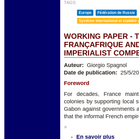
TAGS:
Europe
Fédération de Russie
Système international et stabilité 
WORKING PAPER - 
FRANÇAFRIQUE AND
IMPERIALIST COMP
Auteur:
Giorgio Spagnol
Date de publication:
25/5/2
Foreword
For decades, France mainta
colonies by supporting local
Gabon against governments ac
that the informal French empire
»
En savoir plus