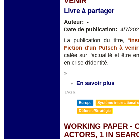
VENIR
Livre à partager
Auteur:
-
Date de publication:
4/7/20
La publication du titre,
"
Ins
Fiction d'un Putsch à
venir
calée sur l'actualité et être 
en crise d'identité.
»
En savoir plus
TAGS:
Europe
Système international et
Défense/Stratégie
WORKING PAPER - C
ACTORS, 1 IN SEAR