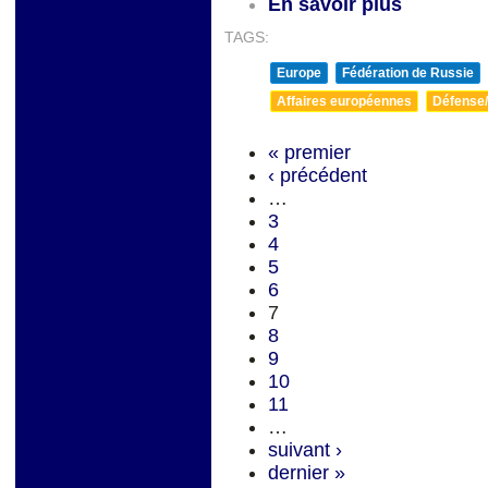
En savoir plus
TAGS:
Europe
Fédération de Russie
Affaires européennes
Défense/
« premier
‹ précédent
…
3
4
5
6
7
8
9
10
11
…
suivant ›
dernier »