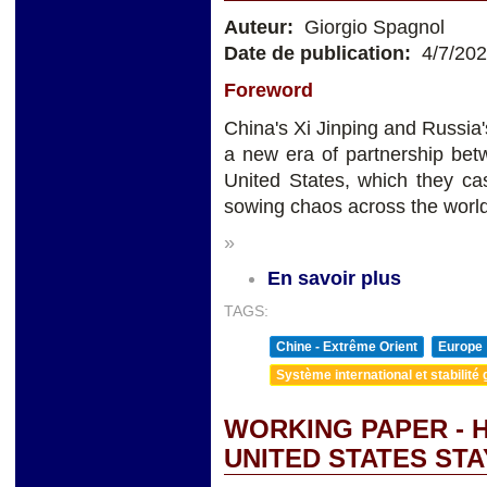
Auteur:
Giorgio Spagnol
Date de publication:
4/7/20
Foreword
China's Xi Jinping and Russia
a new era of partnership bet
United States, which they c
sowing chaos across the world
»
En savoir plus
TAGS:
Chine - Extrême Orient
Europe
Système international et stabilité 
WORKING PAPER - 
UNITED STATES ST