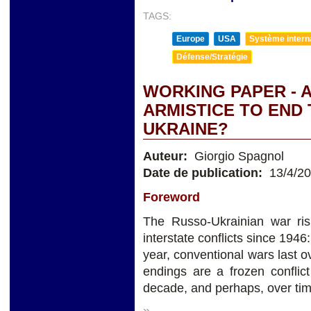
TAGS:
Europe
USA
Système internat
Défense/Stratégie
WORKING PAPER - 
ARMISTICE TO END 
UKRAINE?
Auteur:
Giorgio Spagnol
Date de publication:
13/4/2
Foreword
The Russo-Ukrainian war risk
interstate conflicts since 1946:
year, conventional wars last 
endings are a frozen conflict
decade, and perhaps, over tim
»