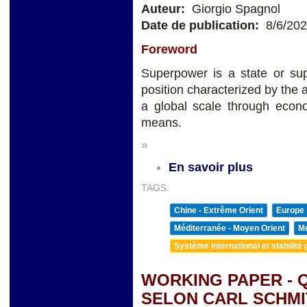
Auteur:
Giorgio Spagnol
Date de publication:
8/6/20
Foreword
Superpower is a state or sup
position characterized by the a
a global scale through econom
means.
»
En savoir plus
TAGS:
Chine - Extrême Orient
Europe
Méditerranée - Moyen Orient
Me
Système international et stabilité 
WORKING PAPER - Q
SELON CARL SCHMI