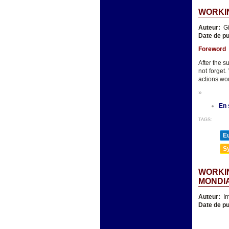
WORKIN
Auteur:
Gi
Date de pu
Foreword
After the s
not forget
actions wou
»
En 
TAGS:
E
Sy
WORKIN
MONDI
Auteur:
Ir
Date de pu