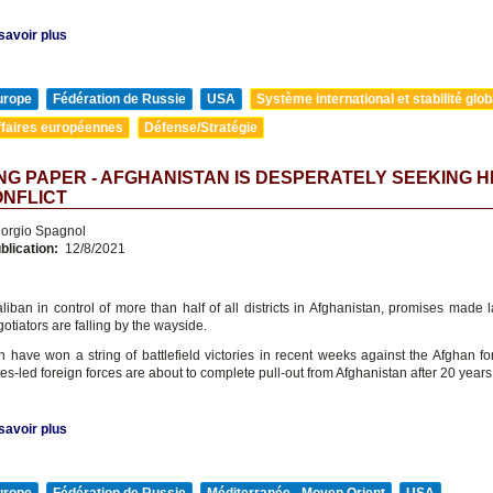
savoir plus
urope
Fédération de Russie
USA
Système international et stabilité glob
ffaires européennes
Défense/Stratégie
G PAPER - AFGHANISTAN IS DESPERATELY SEEKING H
ONFLICT
orgio Spagnol
blication:
12/8/2021
liban in control of more than half of all districts in Afghanistan, promises made 
otiators are falling by the wayside.
n have won a string of battlefield victories in recent weeks against the Afghan fo
es-led foreign forces are about to complete pull-out from Afghanistan after 20 years
savoir plus