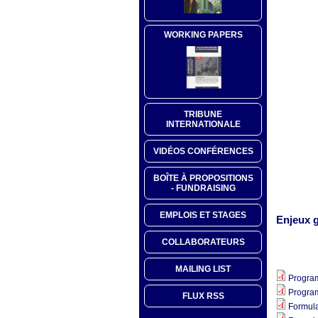
WORKING PAPERS
TRIBUNE
INTERNATIONALE
VIDÉOS CONFÉRENCES
BOÎTE À PROPOSITIONS
- FUNDRAISING
EMPLOIS ET STAGES
Enjeux g
COLLABORATEURS
MAILING LIST
Progra
Progra
FLUX RSS
Formula