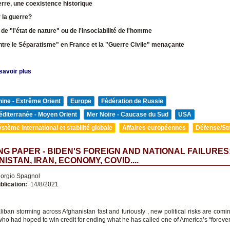
erre, une coexistence historique
 la guerre?
 de "l'état de nature" ou de l'insociabilité de l'homme
ntre le Séparatisme" en France et la "Guerre Civile" menaçante
savoir plus
ine - Extrême Orient
Europe
Fédération de Russie
diterranée - Moyen Orient
Mer Noire - Caucase du Sud
USA
stème international et stabilité globale
Affaires européennes
Défense/Str
G PAPER - BIDEN'S FOREIGN AND NATIONAL FAILURES
ISTAN, IRAN, ECONOMY, COVID....
orgio Spagnol
blication:
14/8/2021
liban storming across Afghanistan fast and furiously , new political risks are comi
who had hoped to win credit for ending what he has called one of America’s “forever