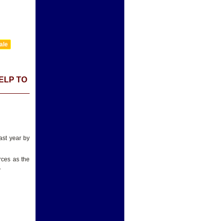
ale
ELP TO
last year by
rces as the
.