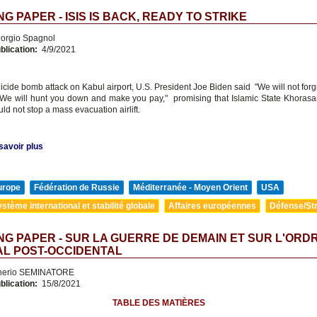
G PAPER - ISIS IS BACK, READY TO STRIKE
orgio Spagnol
blication:
4/9/2021
uicide bomb attack on Kabul airport, U.S. President Joe Biden said "We will not forg
. We will hunt you down and make you pay," promising that Islamic State Khorasan
ld not stop a mass evacuation airlift.
savoir plus
urope
Fédération de Russie
Méditerranée - Moyen Orient
USA
stème international et stabilité globale
Affaires européennes
Défense/Str
G PAPER - SUR LA GUERRE DE DEMAIN ET SUR L'ORD
AL POST-OCCIDENTAL
nerio SEMINATORE
blication:
15/8/2021
TABLE DES MATIÈRES