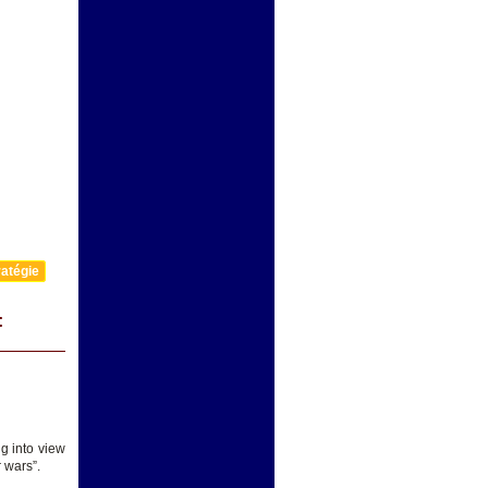
atégie
:
ng into view
 wars”.