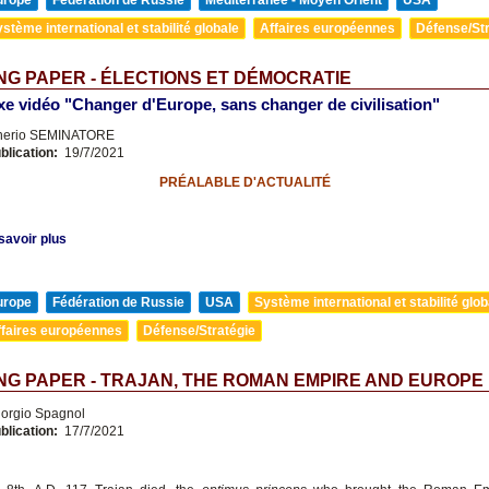
urope
Fédération de Russie
Méditerranée - Moyen Orient
USA
stème international et stabilité globale
Affaires européennes
Défense/Str
G PAPER - ÉLECTIONS ET DÉMOCRATIE
e vidéo "Changer d'Europe, sans changer de civilisation"
nerio SEMINATORE
blication:
19/7/2021
PRÉALABLE D'ACTUALITÉ
savoir plus
urope
Fédération de Russie
USA
Système international et stabilité glob
ffaires européennes
Défense/Stratégie
G PAPER - TRAJAN, THE ROMAN EMPIRE AND EUROPE
orgio Spagnol
blication:
17/7/2021