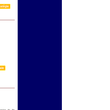
atégie
ale