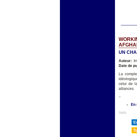
WORKIN
AFGHAN
UN CHA
Auteur:
Ir
Date de pu
La complex
idéologiqu
celui de la
alliances.
»
En 
TAGS:
E
Sy