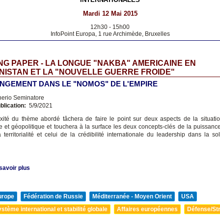
Mardi 12 Mai 2015
12h30
-
15h00
InfoPoint Europa, 1 rue Archimède, Bruxelles
G PAPER - LA LONGUE "NAKBA" AMERICAINE EN
ISTAN ET LA "NOUVELLE GUERRE FROIDE"
NGEMENT DANS LE "NOMOS" DE L'EMPIRE
nerio Seminatore
blication:
5/9/2021
ité du thème abordé tâchera de faire le point sur deux aspects de la situati
e et géopolitique et touchera à la surface les deux concepts-clés de la puissance
 territorialité et celui de la crédibilité internationale du leadership dans la so
savoir plus
urope
Fédération de Russie
Méditerranée - Moyen Orient
USA
stème international et stabilité globale
Affaires européennes
Défense/Str