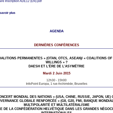
ire Inscription ADE12 (EN).pdf
savoir plus
AGENDA
DERNIÈRES CONFÉRENCES
OALITIONS PERMANENTES » (OTAN, OTCS, ASEAN)/ « COALITIONS OF
WILLINGS » ?
DAESH ET L'ÈRE DE L'ASYMÉTRIE
Mardi 2 Juin 2015
12h30
-
15h00
InfoPoint Europa, 1 rue Archimède, Bruxelles
ONCERT MONDIAL DES NATIONS » (USA, CHINE, RUSSIE, JAPON, UE) 
VERNANCE GLOBALE RENFORCÉE » (G8, G20, FMI, BANQUE MONDIAL
MULTIPOLARITÉ ET MULTILATÉRALISME
LE DE LA CONFÉDÉRATION HELVÉTIQUE DANS LES GRANDES NÉGOCI
INTERNATIONALES