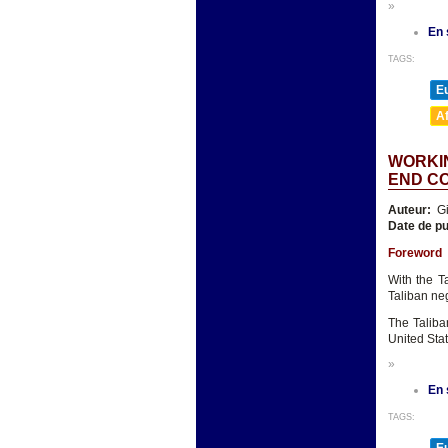
»
En 
TAGS:
E
A
WORKIN
END C
Auteur:
Gi
Date de pu
Foreword
With the Ta
Taliban neg
The Taliba
United Stat
»
En 
TAGS: