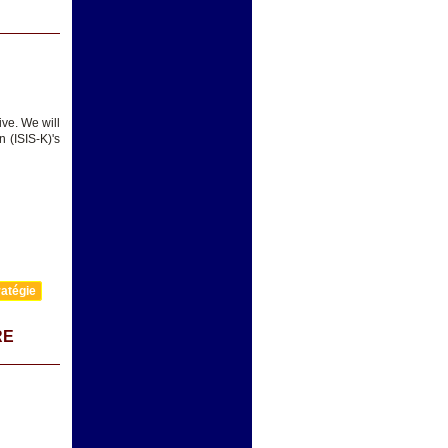
ive. We will
 (ISIS-K)'s
atégie
RE