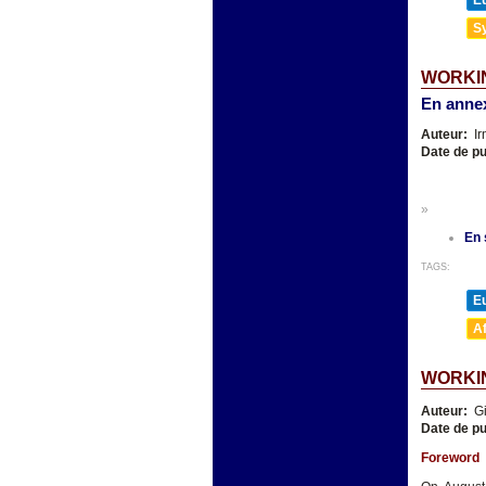
E
Sy
WORKIN
En annex
Auteur:
Ir
Date de pu
»
En 
TAGS:
E
A
WORKIN
Auteur:
Gi
Date de pu
Foreword