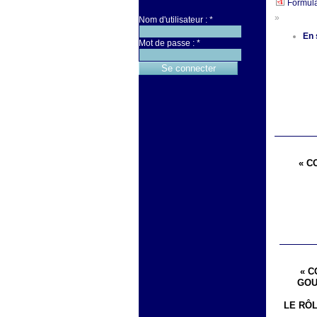
Formula
»
Nom d'utilisateur :
*
En 
Mot de passe :
*
« C
« C
GOU
LE RÔ