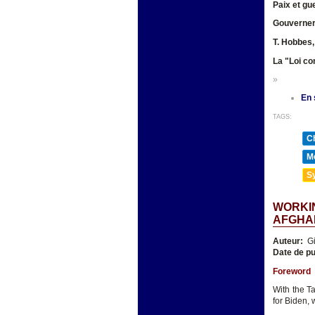
Paix et gu
Gouverner
T. Hobbes,
La "Loi co
»
En 
TAGS:
Ch
Mé
Sy
WORKIN
AFGHAN
Auteur:
Gi
Date de pu
Foreword
With the Ta
for Biden, 