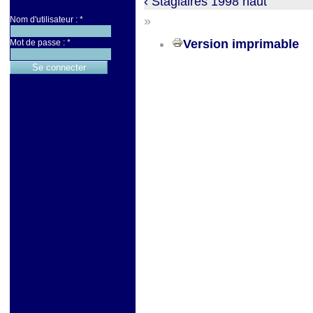
‹ Stagiaires 1998
haut
»
Nom d'utilisateur :
*
Version imprimable
Mot de passe :
*