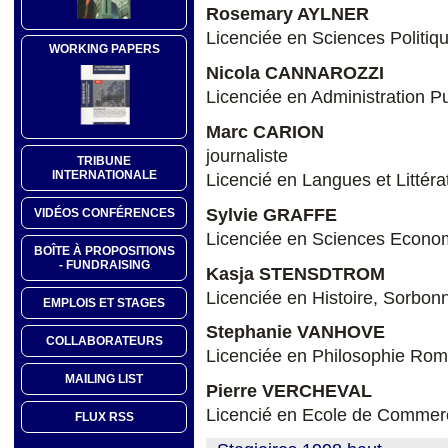
Rosemary AYLNER
Licenciée en Sciences Politiqu
WORKING PAPERS
Nicola CANNAROZZI
Licenciée en Administration Pub
Marc CARION
journaliste
TRIBUNE
INTERNATIONALE
Licencié en Langues et Littér
Sylvie GRAFFE
VIDÉOS CONFÉRENCES
Licenciée en Sciences Econom
BOÎTE À PROPOSITIONS
- FUNDRAISING
Kasja STENSDTROM
Licenciée en Histoire, Sorbonn
EMPLOIS ET STAGES
Stephanie VANHOVE
COLLABORATEURS
Licenciée en Philosophie Rom
MAILING LIST
Pierre VERCHEVAL
Licencié en Ecole de Commerc
FLUX RSS