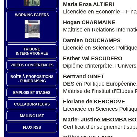
Maria Enza ALTIERI
Licenciée en Economie – Fina
WORKING PAPERS
Hogan CHARMAINE
Maîtrise en Relations Internati
Damien DOUCHAMPS
Licencié en Sciences Politique
TRIBUNE
INTERNATIONALE
Esther Val ESCUDERO
Diplôme d’interprète, l’Univer
VIDÉOS CONFÉRENCES
Bertrand GINET
BOÎTE À PROPOSITIONS
- FUNDRAISING
DES en Politique Européenne, 
Maîtrise de l’Institut d’Etudes
EMPLOIS ET STAGES
Floriane de KERCHOVE
COLLABORATEURS
Licenciée en Sciences Politiqu
MAILING LIST
Marie- Justine MBOMBA 
Certificat d’enseignement supé
FLUX RSS