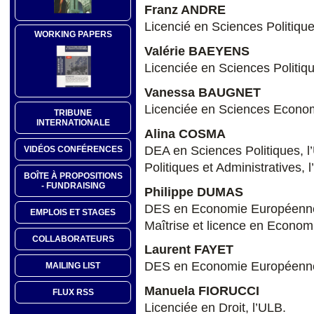
Franz ANDRE
Licencié en Sciences Politique
WORKING PAPERS
Valérie BAEYENS
Licenciée en Sciences Politiqu
Vanessa BAUGNET
Licenciée en Sciences Economi
TRIBUNE
INTERNATIONALE
Alina COSMA
DEA en Sciences Politiques, l
VIDÉOS CONFÉRENCES
Politiques et Administratives, 
BOÎTE À PROPOSITIONS
- FUNDRAISING
Philippe DUMAS
DES en Economie Européenne,
EMPLOIS ET STAGES
Maîtrise et licence en Economie
COLLABORATEURS
Laurent FAYET
DES en Economie Européenne,
MAILING LIST
Manuela FIORUCCI
FLUX RSS
Licenciée en Droit, l’ULB.