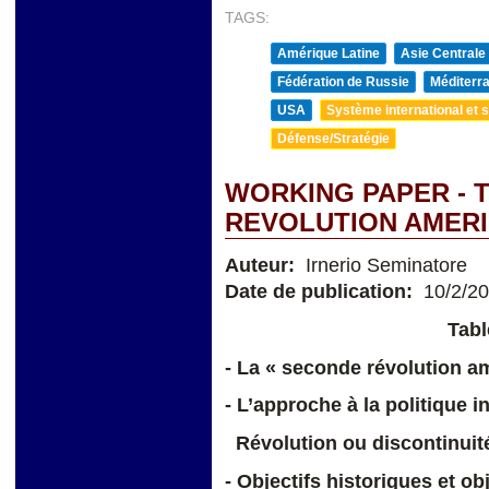
TAGS:
Amérique Latine
Asie Centrale
Fédération de Russie
Méditerra
USA
Système international et st
Défense/Stratégie
WORKING PAPER - 
REVOLUTION AMERI
Auteur:
Irnerio Seminatore
Date de publication:
10/2/2
Tabl
- La « seconde révolution a
- L’approche à la politique i
Révolution ou discontinuité
- Objectifs historiques et ob