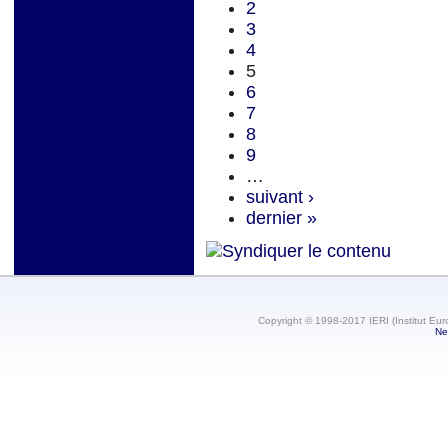
2
3
4
5
6
7
8
9
…
suivant ›
dernier »
Copyright © 1998-2017 IERI (Institut Eur
Ne