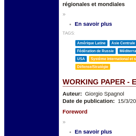
régionales et mondiales
»
En savoir plus
TAGS:
Amérique Latine
Asie Centrale
Fédération de Russie
Méditerra
USA
Système international et st
Défense/Stratégie
WORKING PAPER - 
Auteur:
Giorgio Spagnol
Date de publication:
15/3/2
Foreword
»
En savoir plus