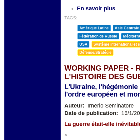
En savoir plus
TAGS:
Amérique Latine
Asie Centrale
Fédération de Russie
Méditerra
USA
Système international et st
Défense/Stratégie
WORKING PAPER - 
L'HISTOIRE DES G
L'Ukraine, l'hégémonie 
l'ordre européen et mon
Auteur:
Irnerio Seminatore
Date de publication:
16/1/2
La guerre était-elle inévitabl
»