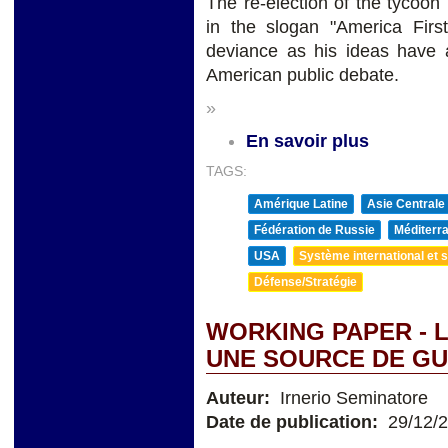
The re-election of the tycoon
in the slogan "America First
deviance as his ideas have a
American public debate.
»
En savoir plus
TAGS:
Amérique Latine
Asie Centrale
Fédération de Russie
Méditerra
USA
Système international et st
Défense/Stratégie
WORKING PAPER - 
UNE SOURCE DE GU
Auteur:
Irnerio Seminatore
Date de publication:
29/12/