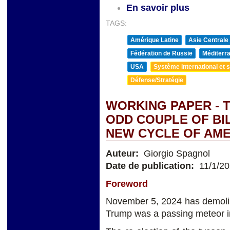
En savoir plus
TAGS:
Amérique Latine
Asie Centrale
Fédération de Russie
Méditerra
USA
Système international et st
Défense/Stratégie
WORKING PAPER - 
ODD COUPLE OF BI
NEW CYCLE OF AM
Auteur:
Giorgio Spagnol
Date de publication:
11/1/2
Foreword
November 5, 2024 has demolish
Trump was a passing meteor in