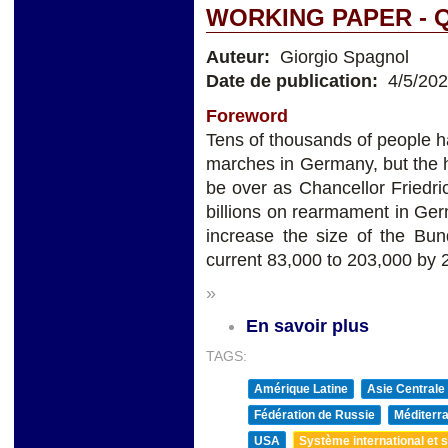
WORKING PAPER - 
Auteur:
Giorgio Spagnol
Date de publication:
4/5/20
Foreword
Tens of thousands of people ha
marches in Germany, but the
be over as Chancellor Friedr
billions on rearmament in Ge
increase the size of the Bun
current 83,000 to 203,000 by 
»
En savoir plus
TAGS:
Amérique Latine
Asie Centrale
Fédération de Russie
Méditerra
USA
Système international et st