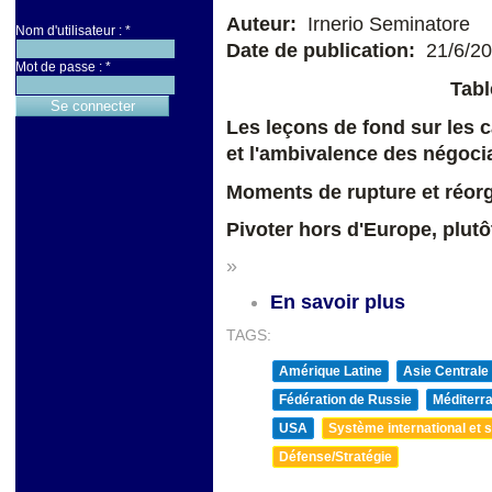
Auteur:
Irnerio Seminatore
Nom d'utilisateur :
*
Date de publication:
21/6/2
Mot de passe :
*
Tabl
Les leçons de fond sur les ca
et l'ambivalence des négoci
Moments de rupture et réorg
Pivoter hors d'Europe, plutô
»
En savoir plus
TAGS:
Amérique Latine
Asie Centrale
Fédération de Russie
Méditerra
USA
Système international et st
Défense/Stratégie