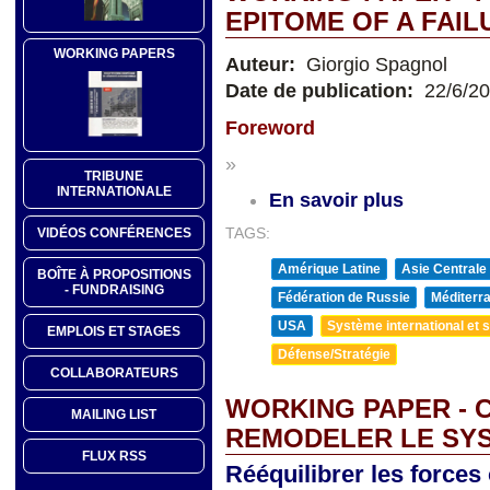
EPITOME OF A FAIL
WORKING PAPERS
Auteur:
Giorgio Spagnol
Date de publication:
22/6/2
Foreword
»
TRIBUNE
INTERNATIONALE
En savoir plus
VIDÉOS CONFÉRENCES
TAGS:
Amérique Latine
Asie Centrale
BOÎTE À PROPOSITIONS
- FUNDRAISING
Fédération de Russie
Méditerra
USA
Système international et st
EMPLOIS ET STAGES
Défense/Stratégie
COLLABORATEURS
WORKING PAPER - 
MAILING LIST
REMODELER LE SY
FLUX RSS
Rééquilibrer les forces