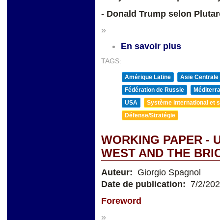
- Donald Trump selon Pluta
»
En savoir plus
TAGS:
Amérique Latine
Asie Centrale
Fédération de Russie
Méditerra
USA
Système international et st
Défense/Stratégie
WORKING PAPER - U
WEST AND THE BRI
Auteur:
Giorgio Spagnol
Date de publication:
7/2/20
Foreword
»