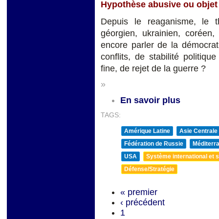
Hypothèse abusive ou objet 
Depuis le reaganisme, le t
géorgien, ukrainien, coréen,
encore parler de la démocrat
conflits, de stabilité politiq
fine, de rejet de la guerre ?
»
En savoir plus
TAGS:
Amérique Latine
Asie Centrale
Fédération de Russie
Méditerra
USA
Système international et st
Défense/Stratégie
« premier
‹ précédent
1