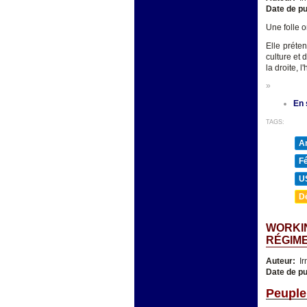
Date de pu
Une folle o
Elle préte
culture et 
la droite, 
»
En 
TAGS:
A
F
U
D
WORKIN
RÉGIM
Auteur:
Ir
Date de pu
Peuple