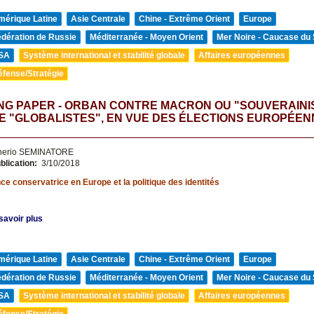
mérique Latine
Asie Centrale
Chine - Extrême Orient
Europe
édération de Russie
Méditerranée - Moyen Orient
Mer Noire - Caucase du
SA
Système international et stabilité globale
Affaires européennes
éfense/Stratégie
NG PAPER - ORBAN CONTRE MACRON OU "SOUVERAINI
 "GLOBALISTES", EN VUE DES ÉLECTIONS EUROPÉEN
nerio SEMINATORE
blication:
3/10/2018
e conservatrice en Europe et la politique des identités
savoir plus
mérique Latine
Asie Centrale
Chine - Extrême Orient
Europe
édération de Russie
Méditerranée - Moyen Orient
Mer Noire - Caucase du
SA
Système international et stabilité globale
Affaires européennes
éfense/Stratégie