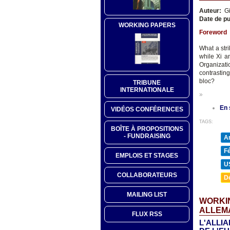
Auteur:
Gi
Date de pu
WORKING PAPERS
Foreword
What a str
while Xi a
Organizati
contrastin
bloc?
TRIBUNE
INTERNATIONALE
»
En 
VIDÉOS CONFÉRENCES
TAGS:
BOÎTE À PROPOSITIONS
- FUNDRAISING
A
F
EMPLOIS ET STAGES
U
COLLABORATEURS
D
MAILING LIST
WORKIN
ALLEM
FLUX RSS
L'ALLI