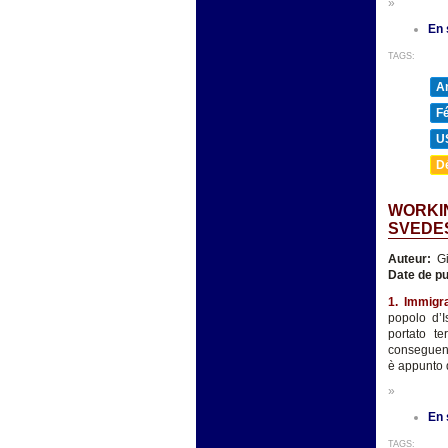
»
En 
TAGS:
A
F
U
D
WORKIN
SVEDE
Auteur:
Gi
Date de pu
1. Immigr
popolo d’I
portato te
conseguenze
è appunto d
»
En 
TAGS: