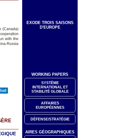
EXODE TROIS SAISONS
D'EUROPE
ie (Canada)
Cooperation
un with the
hina-Russia
WORKING PAPERS
SYSTÈME
INTERNATIONAL ET
 Sud
STABILITÉ GLOBALE
AFFAIRES
EUROPÉENNES
DÉFENSE/STRATÉGIE
GÈRE
AIRES GÉOGRAPHIQUES
ÉGIQUE