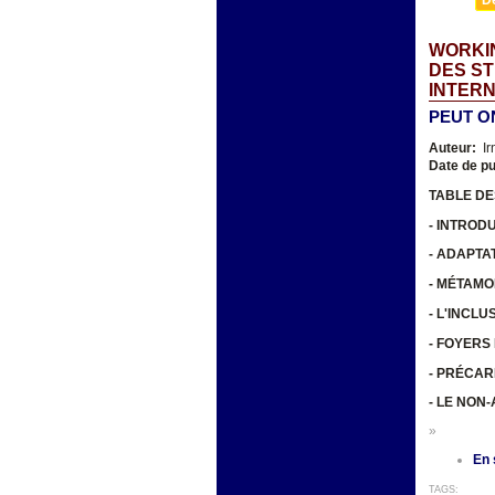
WORKIN
DES ST
INTER
PEUT O
Auteur:
Ir
Date de pu
TABLE DE
- INTROD
- ADAPTA
- MÉTAM
- L'INCL
- FOYERS
- PRÉCAR
- LE NON
»
En 
TAGS: