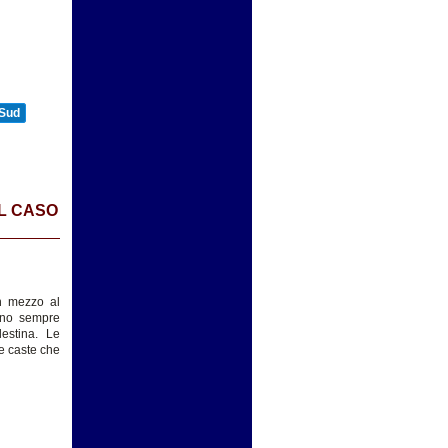
 Sud
UL CASO
in mezzo al
anno sempre
lestina. Le
le caste che