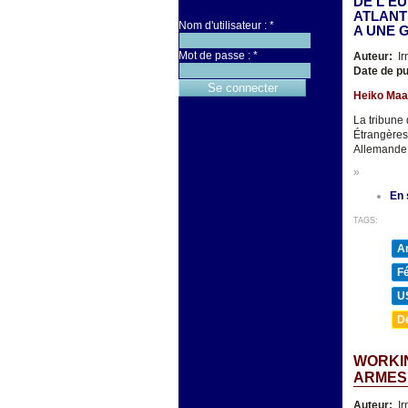
DE L'E
ATLANT
Nom d'utilisateur :
*
A UNE 
Mot de passe :
*
Auteur:
Ir
Date de pu
Heiko Maas 
La tribune 
Étrangères
Allemande 
»
En 
TAGS:
A
F
U
D
WORKIN
ARMES
Auteur:
Ir