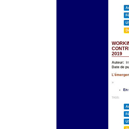
A
F
U
D
WORKI
CONTRE
2019
Auteur:
Ir
Date de pu
L'émergenc
»
En 
TAGS:
A
F
U
D