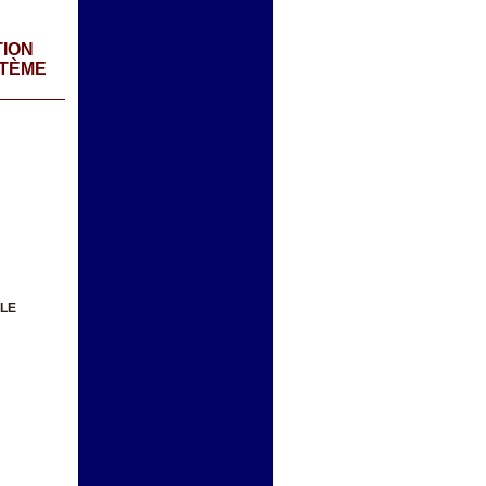
TION
STÈME
ALE