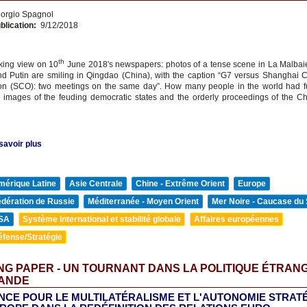
orgio Spagnol
blication:
9/12/2018
th
iking view on 10
June 2018's newspapers: photos of a tense scene in La Malba
nd Putin are smiling in Qingdao (China), with the caption “G7 versus Shanghai 
on (SCO): two meetings on the same day”. How many people in the world had f
g images of the feuding democratic states and the orderly proceedings of the C
savoir plus
mérique Latine
Asie Centrale
Chine - Extrême Orient
Europe
édération de Russie
Méditerranée - Moyen Orient
Mer Noire - Caucase du
SA
Système international et stabilité globale
Affaires européennes
éfense/Stratégie
G PAPER - UN TOURNANT DANS LA POLITIQUE ÉTRAN
ANDE
ANCE POUR LE MULTILATÉRALISME ET L'AUTONOMIE STRAT