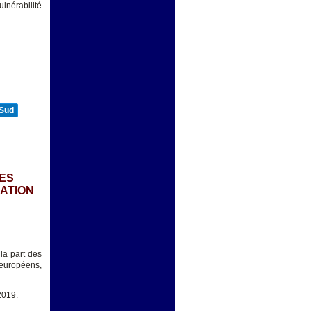
lnérabilité
 Sud
SES
RATION
 la part des
 européens,
2019.