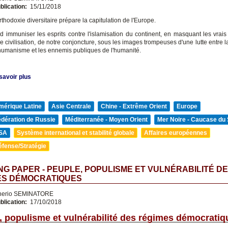
blication:
15/11/2018
rthodoxie diversitaire prépare la capitulation de l'Europe.
nd immuniser les esprits contre l'islamisation du continent, en masquant les vrais
de civilisation, de notre conjoncture, sous les images trompeuses d'une lutte entre 
l'humanisme et les ennemis publiques de l'humanité.
savoir plus
mérique Latine
Asie Centrale
Chine - Extrême Orient
Europe
édération de Russie
Méditerranée - Moyen Orient
Mer Noire - Caucase du
SA
Système international et stabilité globale
Affaires européennes
éfense/Stratégie
G PAPER - PEUPLE, POPULISME ET VULNÉRABILITÉ D
ES DÉMOCRATIQUES
nerio SEMINATORE
blication:
17/10/2018
, populisme et vulnérabilité des régimes démocratiq