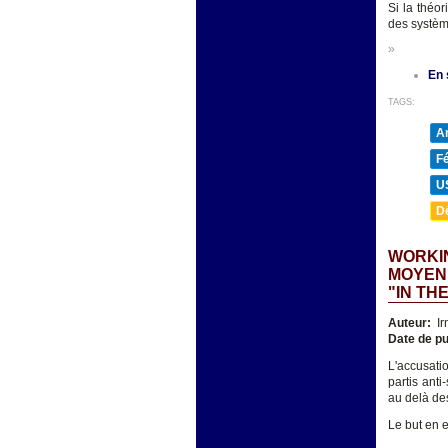
Si la théo
des systèm
»
En 
TAGS:
A
F
U
D
WORKIN
MOYENN
"IN TH
Auteur:
Ir
Date de pu
L'accusatio
partis ant
au delà des
Le but en 