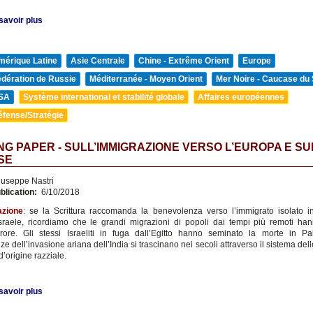
savoir plus
mérique Latine
Asie Centrale
Chine - Extrême Orient
Europe
édération de Russie
Méditerranée - Moyen Orient
Mer Noire - Caucase du
SA
Système international et stabilité globale
Affaires européennes
éfense/Stratégie
G PAPER - SULL’IMMIGRAZIONE VERSO L’EUROPA E S
SE
useppe Nastri
blication:
6/10/2018
azione
:
se la Scrittura raccomanda la benevolenza verso l’immigrato isolato 
sraele, ricordiamo che le grandi migrazioni di popoli dai tempi più remoti h
rrore. Gli stessi Israeliti in fuga dall’Egitto hanno seminato la morte in Pa
 dell’invasione ariana dell’India si trascinano nei secoli attraverso il sistema del
’origine razziale.
savoir plus