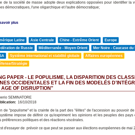
rie de la société de masse adopte deux explications opposées pour identifier la vu
es démocratiques, l'une oligarchique et l'autre démocratique;
savoir plus
mérique Latine
Asie Centrale
Chine - Extrême Orient
Europe
édération de Russie
Méditerranée - Moyen Orient
Mer Noire - Caucase du
SA
Système international et stabilité globale
Affaires européennes
éfense/Stratégie
G PAPER - LE POPULISME, LA DISPARITION DES CLAS
ES OCCIDENTALES ET LA FIN DES MODELÉS D’INTÉG
E AGE OF DISRUPTION"
nerio SEMINATORE
blication:
16/10/2018
n de "populisme" et la crainte de la part des "élites" de l'accession au pouvoir de
i-système impose de définir ce qu'expriment les opinions et les peuples des pays
 préférences politiques et des réactions viscérales.
est d'essayer de prévoir ce que peut se passer aux élections européennes de mai 