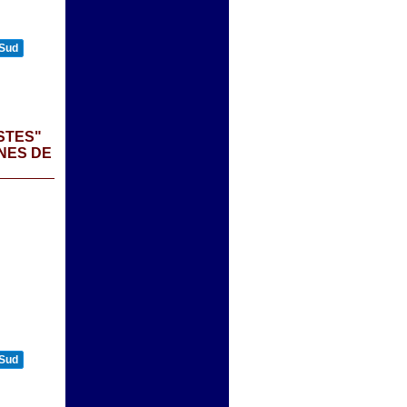
 Sud
STES"
NES DE
 Sud