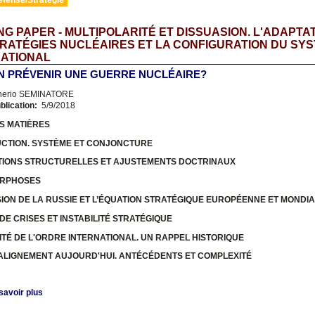
G PAPER - MULTIPOLARITÉ ET DISSUASION. L'ADAPTA
RATÉGIES NUCLÉAIRES ET LA CONFIGURATION DU SY
NATIONAL
N PRÉVENIR UNE GUERRE NUCLÉAIRE?
nerio SEMINATORE
blication:
5/9/2018
S MATIÈRES
UCTION. SYSTÈME ET CONJONCTURE
TIONS STRUCTURELLES ET AJUSTEMENTS DOCTRINAUX
ORPHOSES
USION DE LA RUSSIE ET L’ÉQUATION STRATÉGIQUE EUROPÉENNE ET MONDI
 DE CRISES ET INSTABILITÉ STRATÉGIQUE
ITÉ DE L'ORDRE INTERNATIONAL. UN RAPPEL HISTORIQUE
-ALIGNEMENT AUJOURD'HUI. ANTÉCÉDENTS ET COMPLEXITÉ
savoir plus