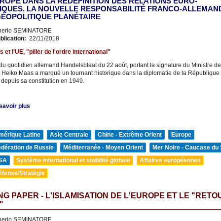
UROPE DANS LA REDÉFINITION DES RELATIONS EURO-
IQUES. LA NOUVELLE RESPONSABILITÉ FRANCO-ALLEMAN
GÉOPOLITIQUE PLANÉTAIRE
nerio SEMINATORE
blication:
22/11/2018
et l'UE, "pilier de l'ordre international"
du quotidien allemand Handelsblaat du 22 août, portant la signature du Ministre de
 Heiko Maas a marqué un tournant historique dans la diplomatie de la République
depuis sa constitution en 1949.
savoir plus
mérique Latine
Asie Centrale
Chine - Extrême Orient
Europe
édération de Russie
Méditerranée - Moyen Orient
Mer Noire - Caucase du
SA
Système international et stabilité globale
Affaires européennes
éfense/Stratégie
G PAPER - L'ISLAMISATION DE L'EUROPE ET LE "RETO
"
nerio SEMINATORE